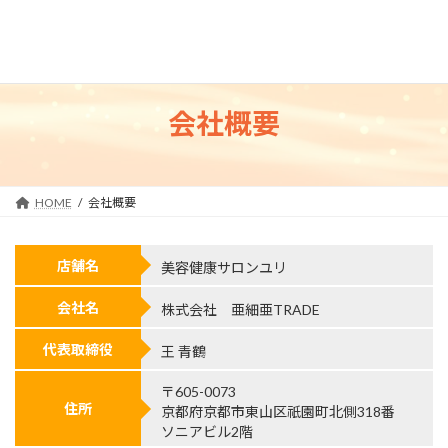
コ
ナ
ン
ビ
テ
ゲ
ン
ー
ツ
シ
へ
ョ
会社概要
ス
ン
キ
に
ッ
移
プ
動
HOME
会社概要
店舗名
美容健康サロンユリ
会社名
株式会社 亜細亜TRADE
代表取締役
王 青鶴
〒605-0073
住所
京都府京都市東山区祇園町北側318番
ソニアビル2階