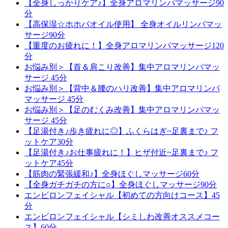
【全身しっかりケア♪】全身アロマリンパマッサージ90
分
【高保湿☆ホホバオイル使用】 全身オイルリンパマッ
サージ90分
【重度のお疲れに！】全身アロマリンパマッサージ120
分
お悩み別＞【首＆肩こり改善】集中アロマリンパマッ
サージ 45分
お悩み別＞【背中＆腰のハリ改善】集中アロマリンパ
マッサージ 45分
お悩み別＞【足のむくみ改善】集中アロマリンパマッ
サージ 45分
【足湯付き♪歩き疲れに◎】ふくらはぎ~足裏まで♪ フ
ットケア30分
【足湯付き♪お仕事疲れに！】ヒザ付近~足裏まで♪ フ
ットケア45分
【筋肉の緊張緩和♪】全身ほぐしマッサージ60分
【全身ガチガチの方に○】全身ほぐしマッサージ90分
エンビロンフェイシャル【初めての方向けコース】45
分
エンビロンフェイシャル【シミしわ改善オススメコー
ス】60分