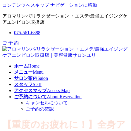
コンテンツへスキップ
ナビゲーションに移動
アロマリンパ/リラクゼーション ・エステ/最強エイジングケ
アエンビロン取扱店
075-561-6888
ご 予 約
ホーム
Home
メニュー
Menu
サロン案内
Salon
スタッフ
Staff
アクセスマップ
Access Map
ご予約について
About Reservation
キャンセルについて
ご予約の確認
【重度のお疲れに！】全身ア