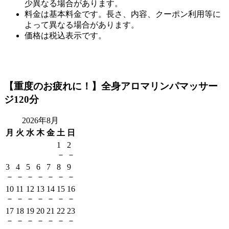
少異なる場合があります。
料金は基本料金です。長さ、内容、クーポン利用等に
よって異なる場合があります。
価格は税込表示です。
【重度のお疲れに！】全身アロマリンパマッサー
ジ120分
2026年8月
月
火
水
木
金
土
日
1
2
－
－
3
4
5
6
7
8
9
－
－
－
－
－
－
－
10
11
12
13
14
15
16
－
－
－
－
－
－
－
17
18
19
20
21
22
23
－
－
－
－
－
－
－