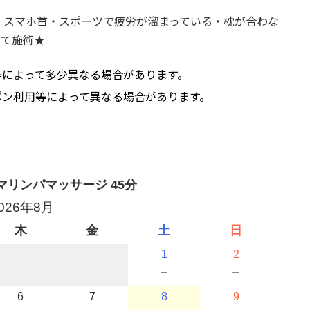
・スマホ首・スポーツで疲労が溜まっている・枕が合わな
して施術★
等によって多少異なる場合があります。
ポン利用等によって異なる場合があります。
リンパマッサージ 45分
026年8月
木
金
土
日
1
2
－
－
6
7
8
9