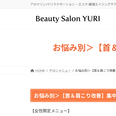
コ
ナ
アロマリンパ/リラクゼーション ・エステ/最強エイジングケ
ン
ビ
テ
ゲ
ン
ー
ツ
シ
へ
ョ
ス
ン
お悩み別＞【首＆
キ
に
ッ
移
プ
動
HOME
サロンメニュー
お悩み別＞【首＆肩こり改善
お悩み別＞【首＆肩こり改善】集中
【女性限定メニュー】